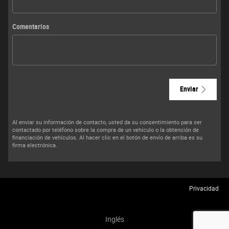
Comentarios
Enviar
Al enviar su información de contacto, usted da su consentimiento para ser
contactado por teléfono sobre la compra de un vehículo o la obtención de
financiación de vehículos. Al hacer clic en el botón de envío de arriba es su
firma electrónica.
Privacidad
Inglés