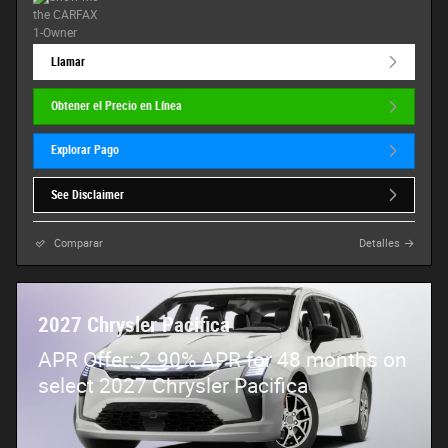
Llamar
Obtener el Precio en Línea
Explorar Pago
See Disclaimer
Comparar
Detalles
2027 Chrysler Pacifica
APR Offer: 2.90% APR for 48 months on
select 2027 Chrysler Pacifica