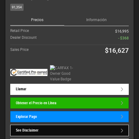
91,354
Precios
Información
Retail Price
$16,995
Dealer Discount
- $368
$16,627
Sales Price
Llamar
Obtener el Precio en Línea
Explorar Pago
See Disclaimer