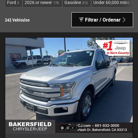
Ford
2026 or newer
Gasoline
Under 60,000 miles
2
176
212
233
Filtrar / Ordenar
242 Vehículos