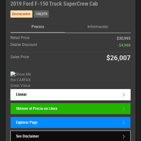
2019 Ford F-150 Truck SuperCrew Cab
Destacados
108,079
Precios
Información
Retail Price
$30,995
Dealer Discount
- $4,988
$26,007
Sales Price
Llamar
Obtener el Precio en Línea
Explorar Pago
See Disclaimer