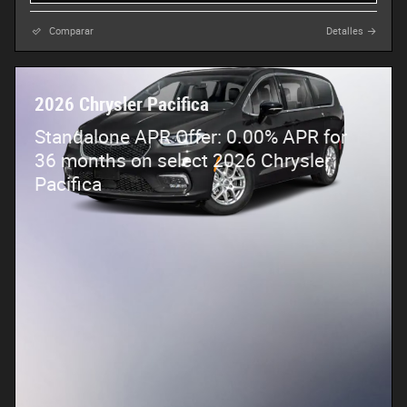
Comparar
Detalles
2026 Chrysler Pacifica
Standalone APR Offer: 0.00% APR for
36 months on select 2026 Chrysler
Pacifica